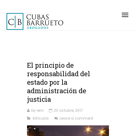
Togg
navig
El principio de
responsabilidad del
estado por la
administración de
justicia
by iero
20 octubre, 2017
Artículos
Leave a comment