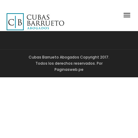
Togg
navig
Cubas Barrueto Abogados Copyright 2017.
Todos los derechos reservados. Por
Paginasweb.pe